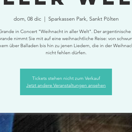
dom, 08 dic
  |  
Sparkassen Park, Sankt Pölten
Grande in Concert "Weihnacht in aller Welt". Der argentinische
rande nimmt Sie mit auf eine weihnachtliche Reise: von schwu
kern über Balladen bis hin zu jenen Liedern, die in der Weihnac
nicht fehlen dürfen.
Tickets stehen nicht zum Verkauf
Jetzt andere Veranstaltungen ansehen