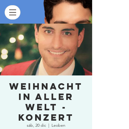
Weihnacht
in aller
Welt -
Konzert
sáb, 20 dic
  |  
Leoben