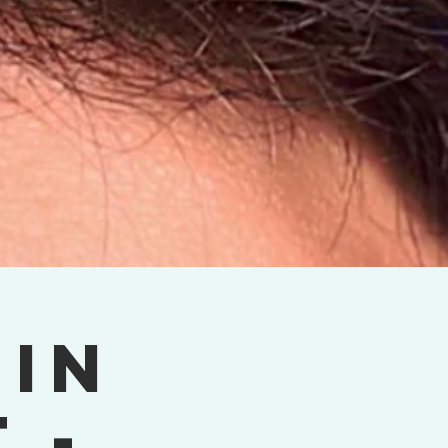
 in
 -