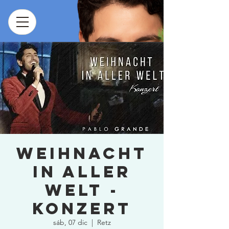
Weihnacht
in aller
Welt -
Konzert
sáb, 07 dic
  |  
Retz