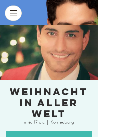
Weihnacht
in aller
Welt
mié, 17 dic
  |  
Korneuburg