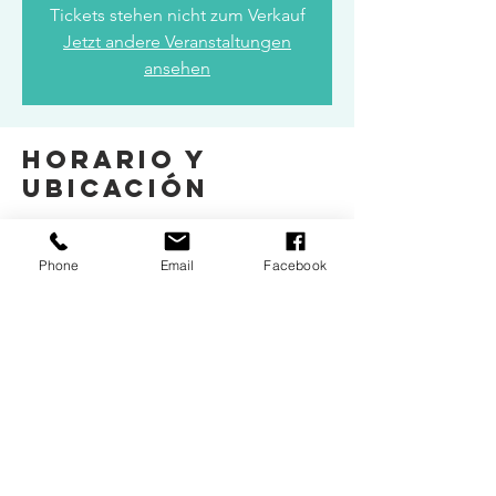
Tickets stehen nicht zum Verkauf
Jetzt andere Veranstaltungen
ansehen
Horario y
ubicación
17 dic 2025, 18:30 – 20:00
Korneuburg, 2100 Korneuburg, Österreich
Phone
Email
Facebook
Compartir este
evento