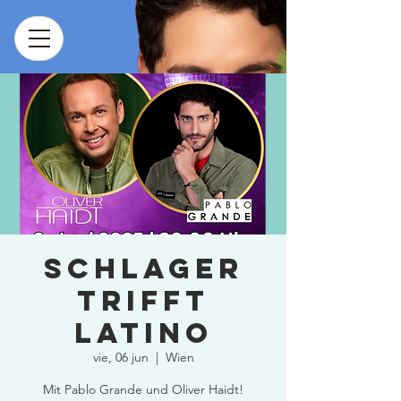
Schlager
trifft
Latino
vie, 06 jun
  |  
Wien
Mit Pablo Grande und Oliver Haidt!